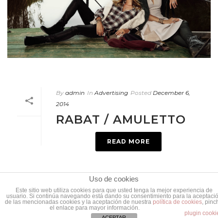
By
admin
In
Advertising
Posted
December 6,
2014
RABAT / AMULETTO
READ MORE
Uso de cookies
Este sitio web utiliza cookies para que usted tenga la mejor experiencia de
usuario. Si continúa navegando está dando su consentimiento para la aceptaci
de las mencionadas cookies y la aceptación de nuestra
política de cookies
, pinc
el enlace para mayor información.
plugin cooki
ACEPTAR