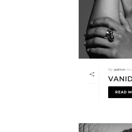
By
admin
In
VANID
READ 