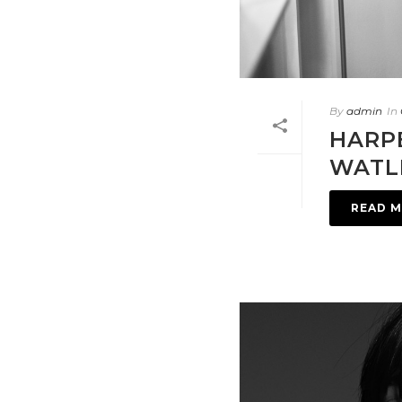
By
admin
In
HARP
WATL
READ 