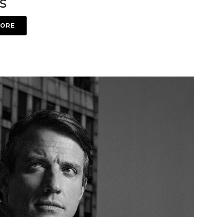
S
MORE