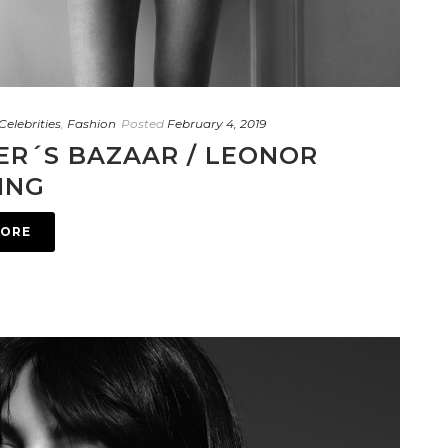
Celebrities
,
Fashion
Posted
February 4, 2019
ER´S BAZAAR / LEONOR
ING
MORE