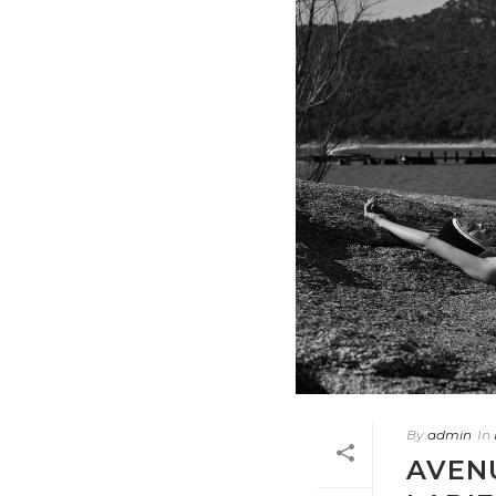
By
admin
In
AVENU